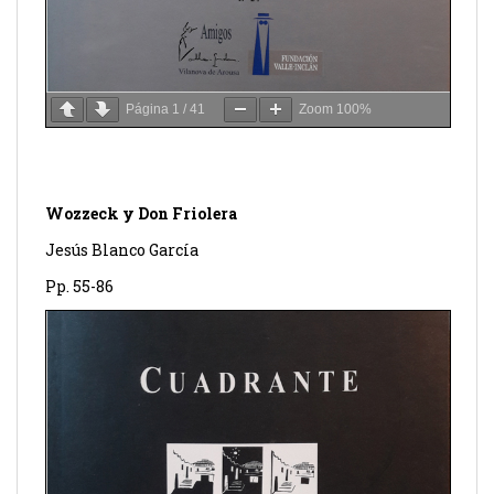
Página
1
/
41
Zoom
100%
Wozzeck y Don Friolera
Jesús Blanco García
Pp. 55-86