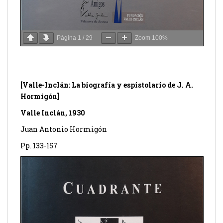
Página
1
/
29
Zoom
100%
[Valle-Inclán: La biografía y espistolario de J. A.
Hormigón]
Valle Inclán, 1930
Juan Antonio Hormigón
Pp. 133-157