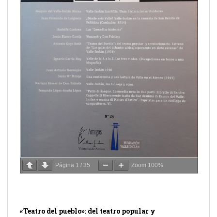
Página
1
/
35
Zoom
100%
«Teatro del pueblo»
:
del teatro popular y