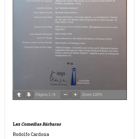
Página
1
/
6
Zoom
100%
Las
Comedias Bárbaras
Rodolfo Cardona