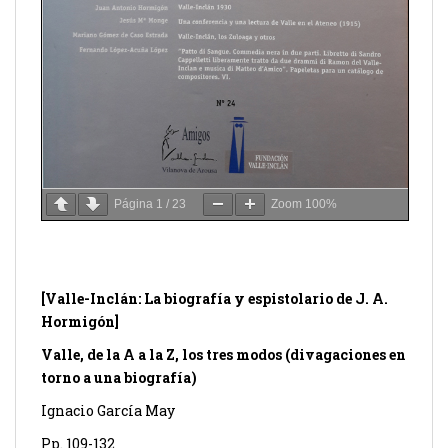
Página
1
/
23
Zoom
100%
[Valle-Inclán: La biografía y espistolario de J. A.
Hormigón]
Valle, de la A a la Z, los tres modos (divagaciones en
torno a una biografía)
Ignacio García May
Pp. 109-132