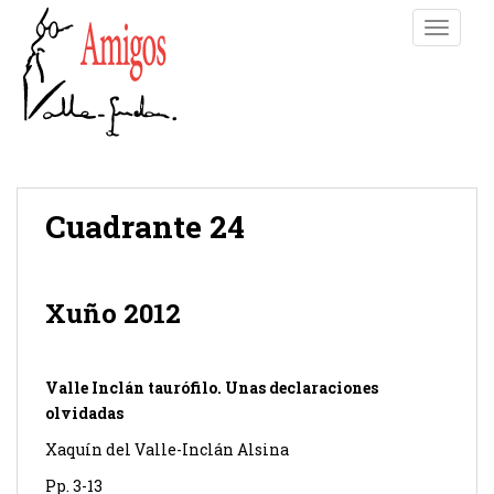
S
TOGGLE
k
i
p
t
o
m
a
i
Cuadrante 24
n
c
o
Xuño 2012
n
t
e
Valle Inclán taurófilo. Unas declaraciones
n
olvidadas
t
Xaquín del Valle-Inclán Alsina
Pp. 3-13