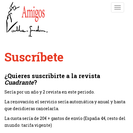
S
TOGGLE
k
i
p
t
o
m
a
Suscríbete
i
n
c
¿Quieres suscribirte a la revista
o
Cuadrante
?
n
t
Sería por un año y 2 revista en este periodo.
e
La renovación el servicio sería automática y anual y hasta
n
que decidieras cancelarla.
t
La cuota sería de 20€ + gastos de envío (España 4€, resto del
mundo: tarifa vigente)