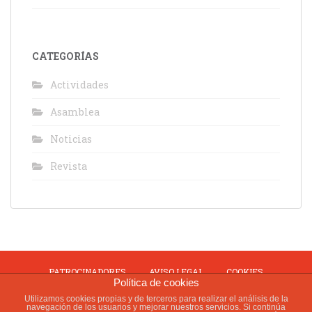
CATEGORÍAS
Actividades
Asamblea
Noticias
Revista
PATROCINADORES
AVISO LEGAL
COOKIES
Política de cookies
PRIVACIDAD
USO Y VENTA
Utilizamos cookies propias y de terceros para realizar el análisis de la
navegación de los usuarios y mejorar nuestros servicios. Si continúa