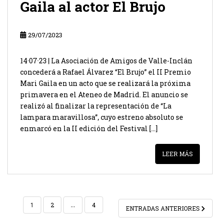
Gaila al actor El Brujo
29/07/2023
14·07·23 | La Asociación de Amigos de Valle-Inclán
concederá a Rafael Álvarez “El Brujo” el II Premio
Mari Gaila en un acto que se realizará la próxima
primavera en el Ateneo de Madrid. El anuncio se
realizó al finalizar la representación de “La
lampara maravillosa”, cuyo estreno absoluto se
enmarcó en la II edición del Festival […]
LEER MÁS
PAGINACIÓN
1
2
…
4
ENTRADAS ANTERIORES
DE