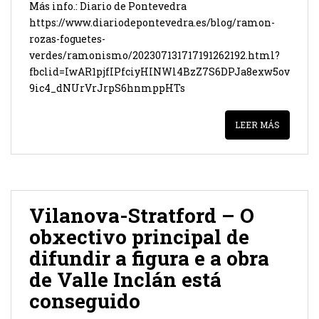
Más info.: Diario de Pontevedra
https://www.diariodepontevedra.es/blog/ramon-
rozas-foguetes-
verdes/ramonismo/202307131717191262192.html?
fbclid=IwAR1pjfIPfciyHINWl4BzZ7S6DPJa8exw5ov
9ic4_dNUrVrJrpS6hnmppHTs
LEER MÁS
Vilanova-Stratford – O
obxectivo principal de
difundir a figura e a obra
de Valle Inclán está
conseguido