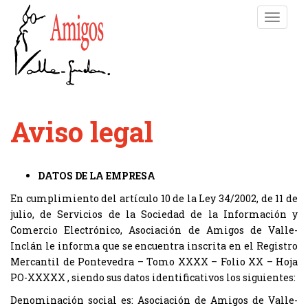
S
TOGGLE
k
i
p
t
o
m
a
Aviso legal
i
n
c
DATOS DE LA EMPRESA
o
n
En cumplimiento del artículo 10 de la Ley 34/2002, de 11 de
t
julio, de Servicios de la Sociedad de la Información y
e
Comercio Electrónico, Asociación de Amigos de Valle-
n
Inclán le informa que se encuentra inscrita en el Registro
t
Mercantil de Pontevedra – Tomo XXXX – Folio XX – Hoja
PO-XXXXX , siendo sus datos identificativos los siguientes:
Denominación social es: Asociación de Amigos de Valle-