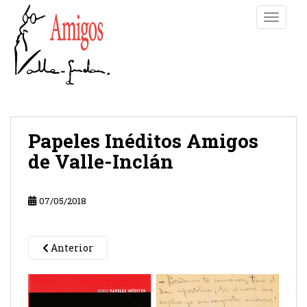
S
TOGGLE
k
i
p
t
o
m
a
i
Papeles Inéditos Amigos
n
de Valle-Inclán
c
o
n
07/05/2018
t
e
n
Anterior
t