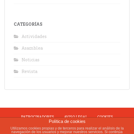
CATEGORÍAS
Actividades
Asamblea
Noticias
Revista
PATROCINADORES
AVISO LEGAL
COOKIES
Política de cookies
Utilizamos cookies propias y de terceros para realizar el análisis de la
PRIVACIDAD
USO Y VENTA
navegación de los usuarios y mejorar nuestros servicios. Si continúa