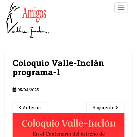
S
TOGGLE
k
i
p
t
o
m
a
i
Coloquio Valle-Inclán
n
programa-1
c
o
n
05/04/2025
t
e
Anterior
Soguiente
n
t