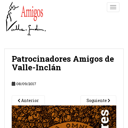
S
TOGGLE
k
i
p
t
o
m
a
i
Patrocinadores Amigos de
n
Valle-Inclán
c
o
n
08/09/2017
t
e
Anterior
Soguiente
n
t