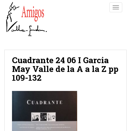
S
TOGGLE
k
i
p
t
o
m
a
i
Cuadrante 24 06 I Garcia
n
May Valle de la A a la Z pp
c
109-132
o
n
t
e
n
t