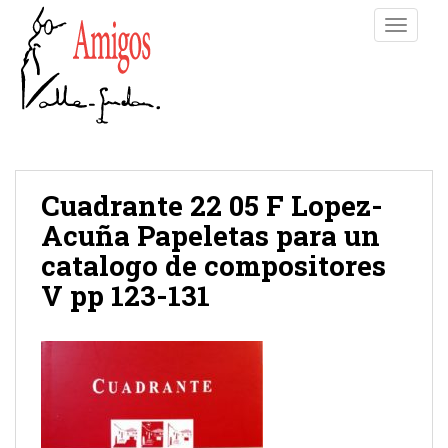
S
TOGGLE
k
i
p
t
o
m
a
i
Cuadrante 22 05 F Lopez-
n
Acuña Papeletas para un
c
catalogo de compositores
o
n
V pp 123-131
t
e
n
t