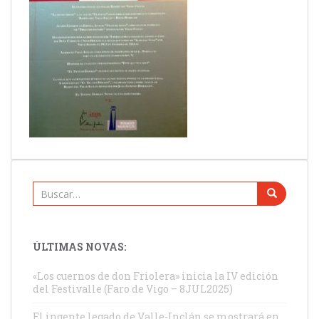
Buscar:
ÚLTIMAS NOVAS:
«Los cuernos de don Friolera» inicia la IV edición
del Festivalle (Faro de Vigo – 8JUL2025)
El ingente legado de Valle-Inclán se mostrará en