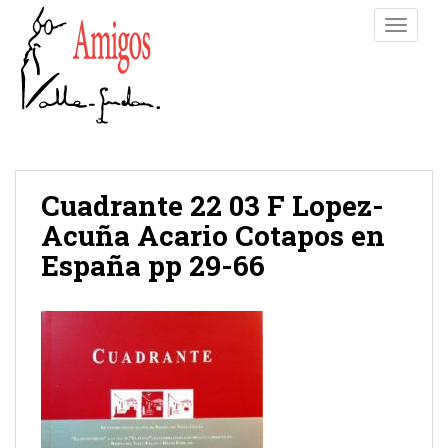
S
TOGGLE
k
i
p
t
o
m
a
i
Cuadrante 22 03 F Lopez-
n
Acuña Acario Cotapos en
c
España pp 29-66
o
n
t
e
n
t