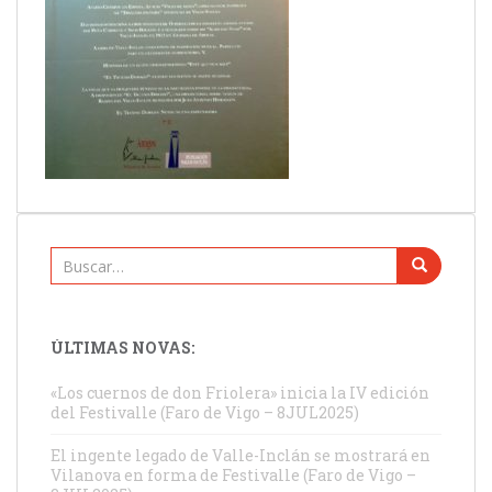
Buscar:
ÚLTIMAS NOVAS:
«Los cuernos de don Friolera» inicia la IV edición
del Festivalle (Faro de Vigo – 8JUL2025)
El ingente legado de Valle-Inclán se mostrará en
Vilanova en forma de Festivalle (Faro de Vigo –