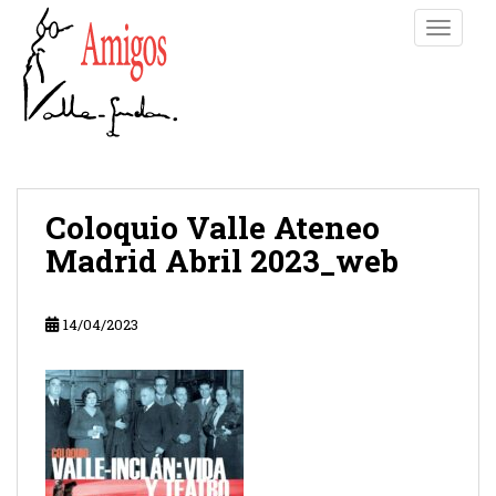
S
TOGGLE
k
i
p
t
o
m
a
i
Coloquio Valle Ateneo
n
Madrid Abril 2023_web
c
o
n
14/04/2023
t
e
n
t