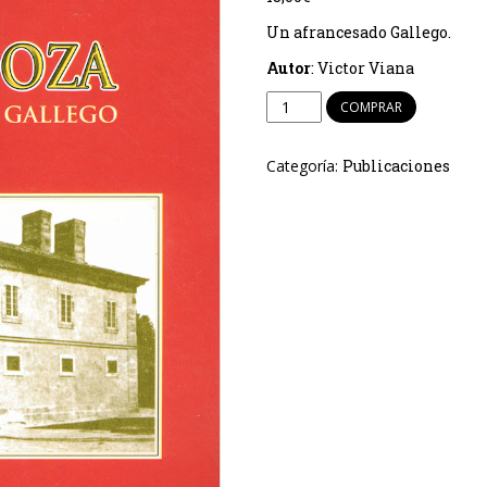
Un afrancesado Gallego.
Autor
: Victor Viana
Bazán
COMPRAR
de
Mendoza
Categoría:
Publicaciones
cantidad