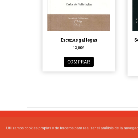
Escenas gallegas
S
12,00
€
COMPRAR
PATROCINADORES
AVISO LEGAL
COOKIES
Utilizamos cookies propias y de terceros para realizar el análisis de la nave
USO Y VENTA