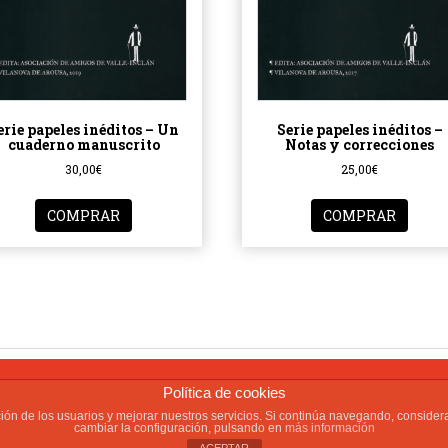
erie papeles inéditos – Un
Serie papeles inéditos –
cuaderno manuscrito
Notas y correcciones
30,00
€
25,00
€
COMPRAR
COMPRAR
© 2026 Asociación Cultur
PRIVACIDAD
Política de cookies
gación de los usuarios y mejorar nuestros servicios. Si continúa navegando, cons
cambiar la configuración, pulsando en
más información