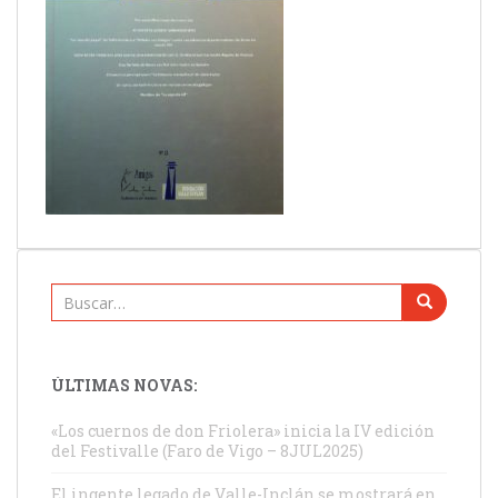
Buscar:
ÚLTIMAS NOVAS:
«Los cuernos de don Friolera» inicia la IV edición
del Festivalle (Faro de Vigo – 8JUL2025)
El ingente legado de Valle-Inclán se mostrará en