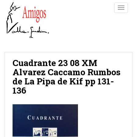
S
TOGGLE
k
i
p
t
o
m
a
i
Cuadrante 23 08 XM
n
Alvarez Caccamo Rumbos
c
de La Pipa de Kif pp 131-
o
n
136
t
e
n
t