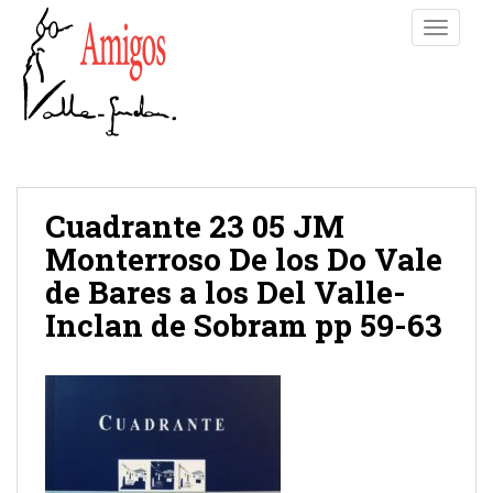
S
TOGGLE
k
i
p
t
o
m
a
i
Cuadrante 23 05 JM
n
Monterroso De los Do Vale
c
de Bares a los Del Valle-
o
n
Inclan de Sobram pp 59-63
t
e
n
t