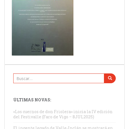
Buscar:
ÚLTIMAS NOVAS:
«Los cuernos de don Friolera» inicia la IV edición
del Festivalle (Faro de Vigo – 8JUL2025)
El ingente legado de Valle-Inclán se mostrará en